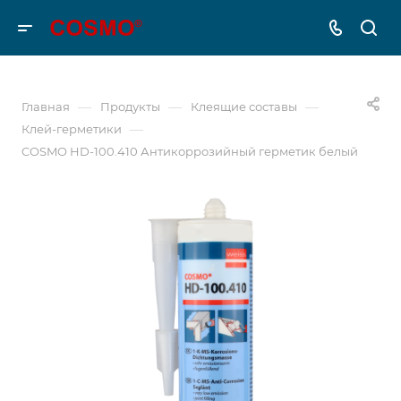
—
—
—
Главная
Продукты
Клеящие составы
—
Клей-герметики
COSMO HD-100.410 Антикоррозийный герметик белый