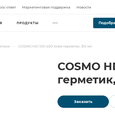
рос-ответ
Маркетинговая поддержка
Новости
Подобра
Я
ПРОДУКТЫ
—
етики
COSMO HD-100.400 Клей герметик, 310 мл
COSMO HD
герметик,
Заказать