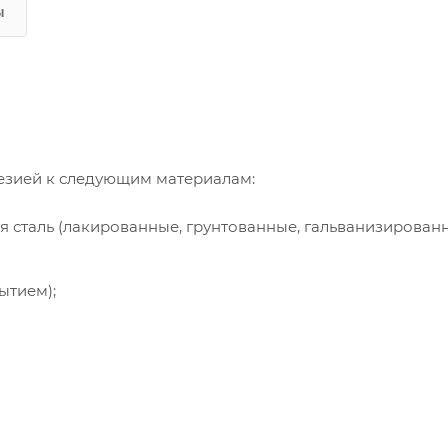
ы
езией к следующим материалам:
ая сталь (лакированные, грунтованные, гальванизирова
ытием);