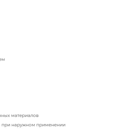
ем
чных материалов
м при наружном применении