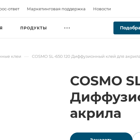
рос-ответ
Маркетинговая поддержка
Новости
Подобра
Я
ПРОДУКТЫ
—
нные клеи
COSMO SL-650.120 Диффузионный клей для акрил
COSMO SL
Диффузио
акрила
Заказать