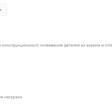
ы
 конструкционного склеивания деталей из акрила и отли
е нагрузки