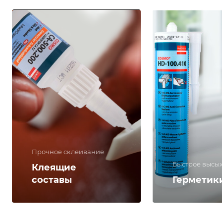
Прочное склеивание
Быстрое высы
Клеящие
составы
Герметик