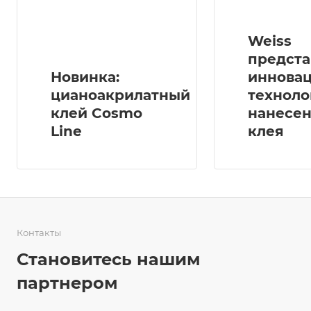
Weiss
предста
Новинка:
иннова
цианоакрилатный
техноло
клей Cosmo
нанесе
Line
клея
Контакты
Становитесь нашим
партнером